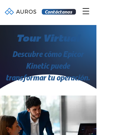
Contáctanos
Tour Virtual
Descubre cómo
Epicor
Kinetic
puede
transformar tu operación.