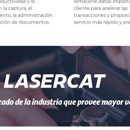
oductividad y la
Almacene datos importa
 la captura, el
cliente para acelerar las
nto, la administración
transacciones y proporc
ración de documentos
servicio más rápido y pre
LASERCAT
ado de la industria que provee mayor ve