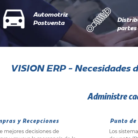
Automotríz
Distri
Postventa
partes
VISION ERP - Necesidades 
Administre ca
mpras y Recepciones
Punto de
 mejores decisiones de
Los sistem