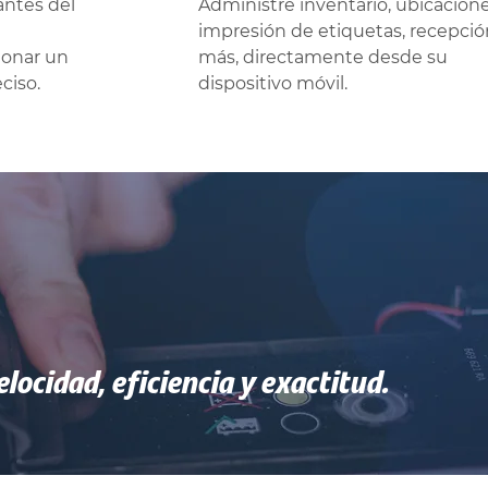
ntes del
Administre inventario, ubicacione
impresión de etiquetas, recepció
ionar un
más, directamente desde su
ciso.
dispositivo móvil.
locidad, eficiencia y exactitud.