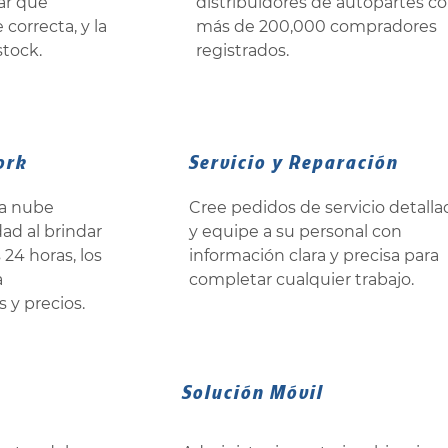
ar que
distribuidores de autopartes c
correcta, y la
más de 200,000 compradores
stock.
registrados.
ork
Servicio y Reparación
la nube
Cree pedidos de servicio detalla
ad al brindar
y equipe a su personal con
 24 horas, los
información clara y precisa para
a
completar cualquier trabajo.
s y precios.
Solución Móvil