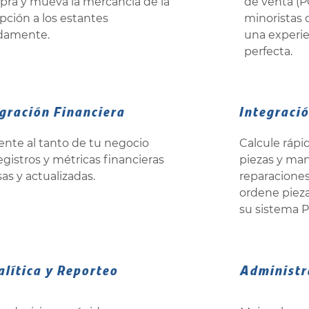
ra y mueva la mercancía de la
de venta (P
pción a los estantes
minoristas 
damente.
una experi
perfecta.
gración Financiera
Integració
nte al tanto de tu negocio
Calcule rápi
egistros y métricas financieras
piezas y man
sas y actualizadas.
reparaciones
ordene piez
su sistema 
alítica y Reporteo
Administr