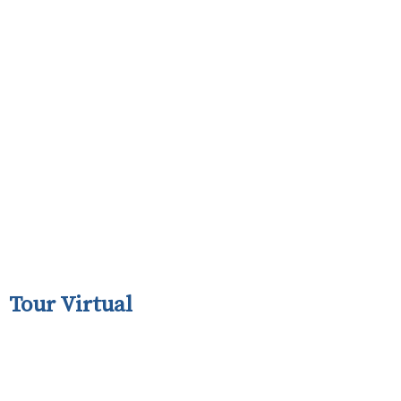
a del valle 400, N9 01A Del Valle
6220 San Pedro Garza García, N.L.
ina Ciudad de México
ngación Reforma 115-806,
de las lomas
1330, Ciudad de México
 clic y explora Epicor Kinetic!
Tour Virtual