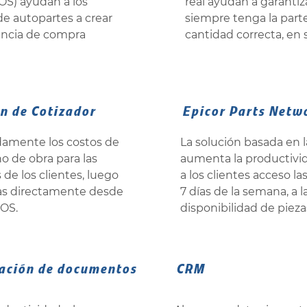
OS) ayudan a los
real ayudan a garantiz
de autopartes a crear
siempre tenga la parte 
encia de compra
cantidad correcta, en 
n de Cotizador
Epicor Parts Netw
damente los costos de
La solución basada en 
o de obra para las
aumenta la productivid
 de los clientes, luego
a los clientes acceso las
as directamente desde
7 días de la semana, a l
POS.
disponibilidad de pieza
ación de documentos
CRM