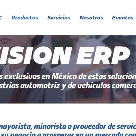
C
Productos
Servicios
Nosotros
Eventos
ISION ERP
 exclusivos en México de estas solucion
strias automotriz y de vehículos comerc
 mayorista, minorista o proveedor de servic
 su negocio a prosperar en un mercado co