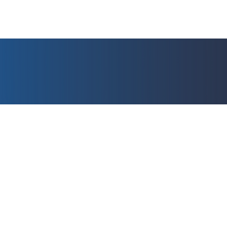
NTAS?
Ofic
 digital de las
Corp