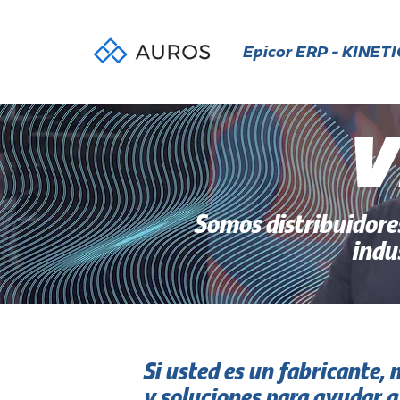
Epicor ERP - KINETI
V
Somos distribuidores
indu
Si usted es un fabricante,
y soluciones para ayudar a