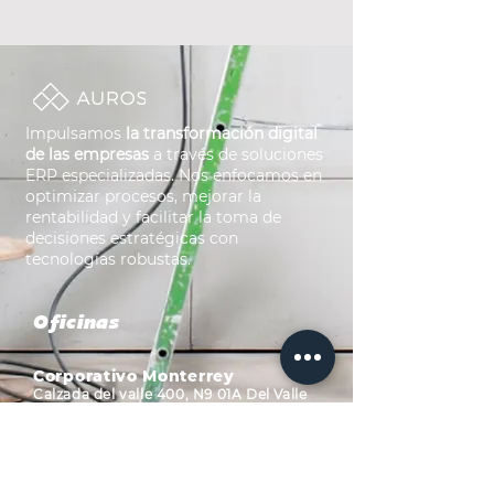
Impulsamos
la transformación digital
de las empresas
a través de soluciones
ERP especializadas. Nos enfocamos en
optimizar procesos, mejorar la
rentabilidad y facilitar la toma de
decisiones estratégicas con
tecnologías robustas.
Oficinas
Corporativo Monterrey
Calzada del valle 400, N9 01A Del Valle
C.P. 66220 San Pedro Garza García, N.L.
Oficina Ciudad de México
Prolongación Reforma 115-806,
Paseo de las lomas