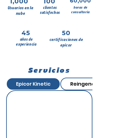
1,000
100
60,000
Usuarios en la
clientes
horas de
consultoría
satisfechos
nube
45
50
años de
certificaciones de
experiencia
epicor
Servicios
Epicor Kinetic
Reingenería de procesos