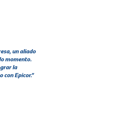
sa, un aliado
odo momento.
grar la
o con Epicor.”