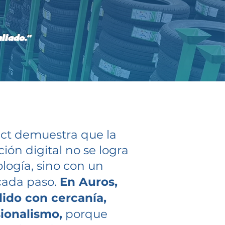
liado.”
rect demuestra que la
ón digital no se logra
ogía, sino con un
cada paso.
En Auros,
dido con cercanía,
ionalismo,
porque