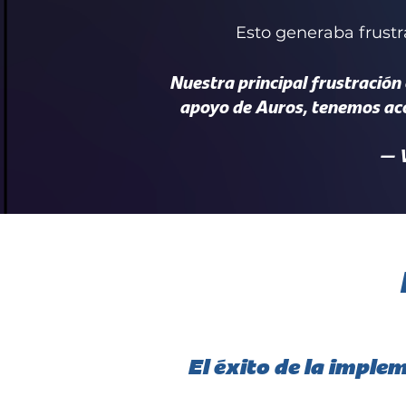
Esto generaba frustr
Nuestra principal frustración
apoyo de Auros, tenemos acc
— V
El éxito de la imple