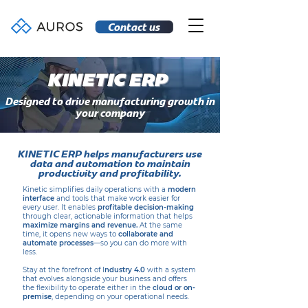
Contact us
KINETIC ERP
Designed to drive manufacturing growth in
your company
KINETIC ERP helps manufacturers use
data and automation to maintain
productivity and profitability.
Kinetic simplifies daily operations with a
modern
interface
and tools that make work easier for
every user. It enables
profitable decision-making
through clear, actionable information that helps
maximize margins and revenue.
At the same
time, it opens new ways to
collaborate and
automate processes
—so you can do more with
less.
Stay at the forefront of I
ndustry 4.0
with a system
that evolves alongside your business and offers
the flexibility to operate either in the
cloud or on-
premise
, depending on your operational needs.