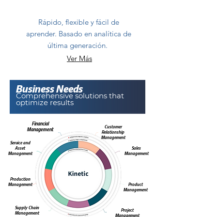
Rápido, flexible y fácil de
aprender. Basado en analítica de
última generación.
Ver Más
Business Needs
Comprehensive solutions that
optimize results
Financial
Customer
Management
Relationship
Management
Service and
Asset
Sales
Management
Management
Production
Management
Product
Management
Supply Chain
Project
Management
Management